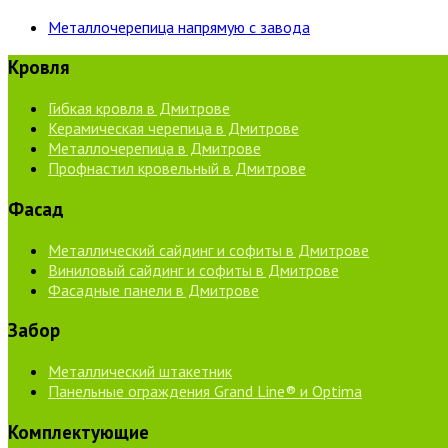
Металлочерепица напрямую с завода
Кровля
Гибкая кровля в Дмитрове
Керамическая черепица в Дмитрове
Металлочерепица в Дмитрове
Профнастил кровельный в Дмитрове
Фасад
Металлический сайдинг и софиты в Дмитрове
Виниловый сайдинг и софиты в Дмитрове
Фасадные панели в Дмитрове
Забор
Металлический штакетник
Панельные ограждения Grand Line® и Optima
Комплектующие