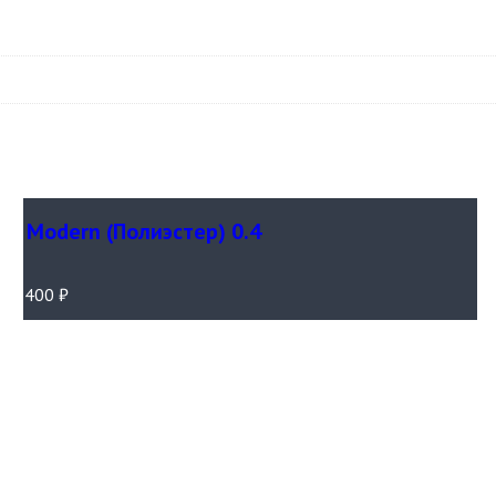
Modern (Полиэстер) 0.4
400
₽