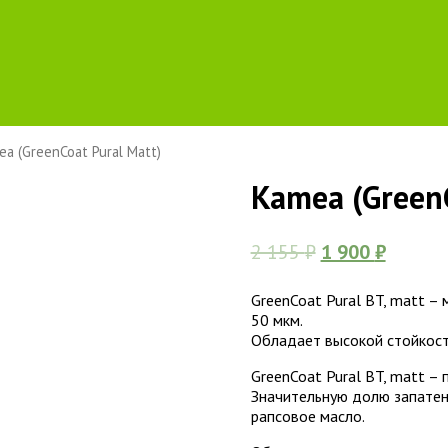
a (GreenCoat Pural Matt)
Kamea (GreenC
2 155
₽
1 900
₽
GreenCoat Pural BT, matt 
50 мкм.
Обладает высокой стойкост
GreenCoat Pural BT, matt –
Значительную долю запатен
рапсовое масло.