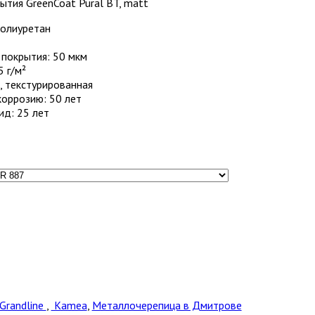
тия GreenCoat Pural BT, matt
Полиуретан
покрытия: 50 мкм
 г/м²
, текстурированная
коррозию: 50 лет
ид: 25 лет
Grandline
,
Kamea
,
Металлочерепица в Дмитрове