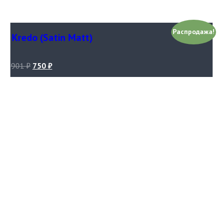
Распродажа!
Kredo (Satin Matt)
901
₽
750
₽