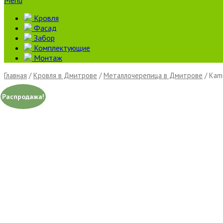
Menu
Кровля
Фасад
Забор
Комплектующие
Монтаж
Главная
/
Кровля в Дмитрове
/
Металлочерепица в Дмитрове
/ Kame
Распродажа!