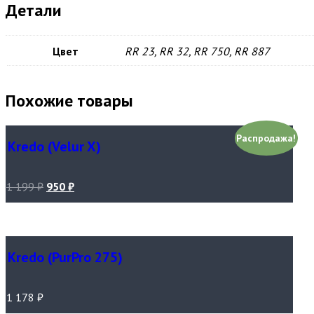
Детали
Цвет
RR 23, RR 32, RR 750, RR 887
Похожие товары
Распродажа!
Kredo (Velur X)
1 199
₽
950
₽
Kredo (PurPro 275)
1 178
₽