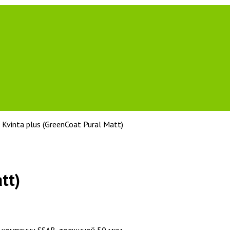
 Kvinta plus (GreenCoat Pural Matt)
tt)
 компании SSAB, толщиной 50 мкм.