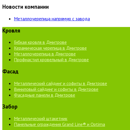
Новости компании
Металлочерепица напрямую с завода
Кровля
Гибкая кровля в Дмитрове
Керамическая черепица в Дмитрове
Металлочерепица в Дмитрове
Профнастил кровельный в Дмитрове
Фасад
Металлический сайдинг и софиты в Дмитрове
Виниловый сайдинг и софиты в Дмитрове
Фасадные панели в Дмитрове
Забор
Металлический штакетник
Панельные ограждения Grand Line® и Optima