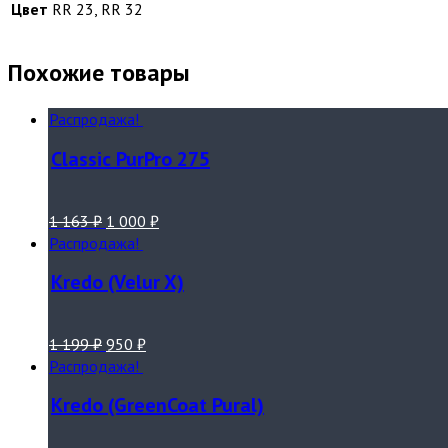
Цвет
RR 23, RR 32
Похожие товары
Распродажа!
Classic PurPro 275
1 163
₽
1 000
₽
Распродажа!
Kredo (Velur X)
1 199
₽
950
₽
Распродажа!
Kredo (GreenCoat Pural)