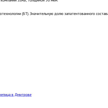
иотехнологии (БТ). Значительную долю запатентованного соста
епица в Дмитрове