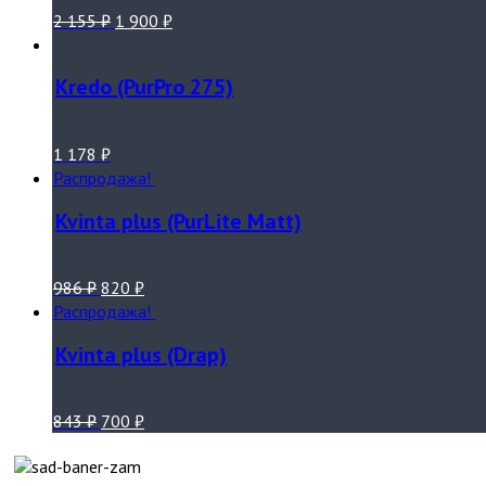
2 155
₽
1 900
₽
Kredo (PurPro 275)
1 178
₽
Распродажа!
Kvinta plus (PurLite Matt)
986
₽
820
₽
Распродажа!
Kvinta plus (Drap)
843
₽
700
₽