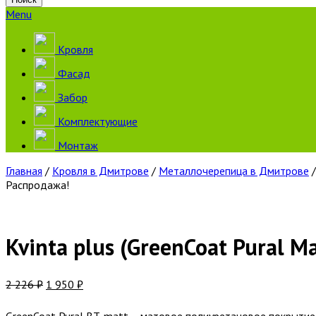
Menu
Кровля
Фасад
Забор
Комплектующие
Монтаж
Главная
/
Кровля в Дмитрове
/
Металлочерепица в Дмитрове
/
Распродажа!
Kvinta plus (GreenCoat Pural Ma
2 226
₽
1 950
₽
GreenCoat Pural BT, matt – матовое полиуретановое покрытие