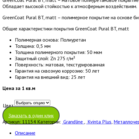
Обладает высокой стойкостью к атмосферным воздействиям.
GreenCoat Pural BT, matt – полимерное покрытие на основе б
Общие характеристики покрытия GreenCoat Pural BT, matt
Полимерная основа: Полиуретан
Толщина: 0,5 мм
Толщина полимерного покрытия: 50 мкм
Защитный слой: Zn 275 г/м²
Поверхность: матовая, текстурированная
Гарантия на сквозную коррозию: 50 лет
Гарантия на внешний вид: 25 лет
Цена за 1 кв.м
Цвет
Очистить
Заказать в один клик
Артикул:
11154
Категории:
Grandline
,
Kvinta Plus
,
Металлочер
Описание