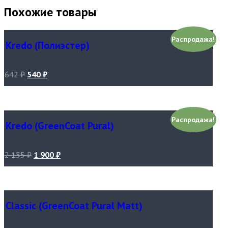
Похожие товары
Распродажа!
Kredo (Полиэстер)
642
₽
540
₽
Распродажа!
Kredo (GreenCoat Pural)
2 155
₽
1 900
₽
Classic (GreenCoat Pural Matt)