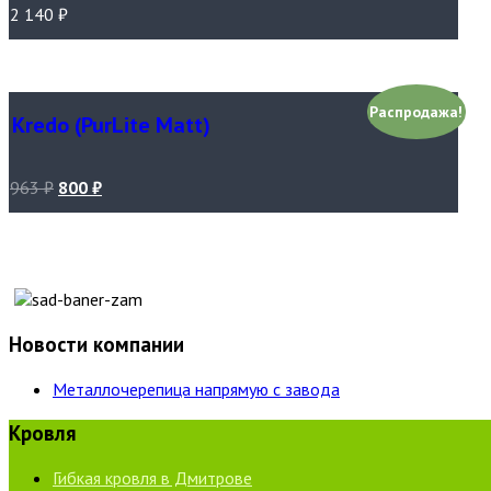
2 140
₽
Распродажа!
Kredo (PurLite Matt)
963
₽
800
₽
Новости компании
Металлочерепица напрямую с завода
Кровля
Гибкая кровля в Дмитрове