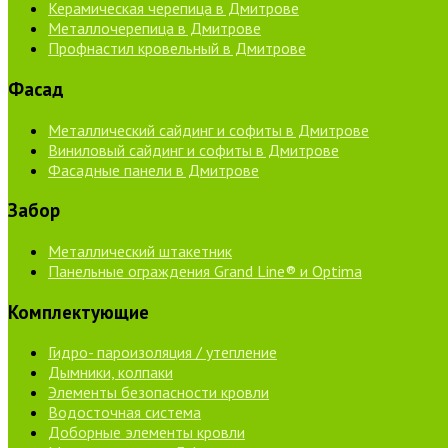
Керамическая черепица в Дмитрове
Металлочерепица в Дмитрове
Профнастил кровельный в Дмитрове
Фасад
Металлический сайдинг и софиты в Дмитрове
Виниловый сайдинг и софиты в Дмитрове
Фасадные панели в Дмитрове
Забор
Металлический штакетник
Панельные ограждения Grand Line® и Optima
Комплектующие
Гидро- пароизоляция / утепление
Дымники, колпаки
Элементы безопасности кровли
Водосточная система
Доборные элементы кровли