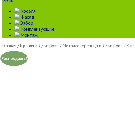
Menu
Кровля
Фасад
Забор
Комплектующие
Монтаж
Главная
/
Кровля в Дмитрове
/
Металлочерепица в Дмитрове
/ Kam
Распродажа!