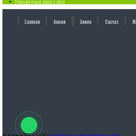
Мансардные окна Fakro
Главная
Акции
Замер
Расчет
М
© Кровля Века 2020 |
Разработка и продвижение сайта