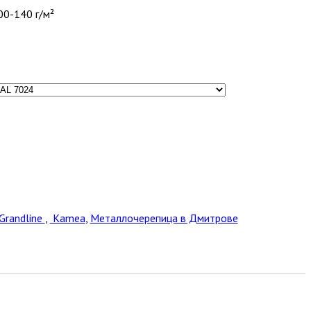
00-140 г/м²
Grandline
,
Kamea
,
Металлочерепица в Дмитрове