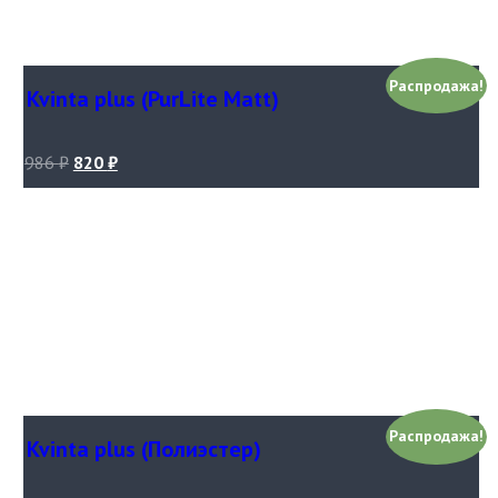
Распродажа!
Kvinta plus (PurLite Matt)
986
₽
820
₽
Распродажа!
Kvinta plus (Полиэстер)