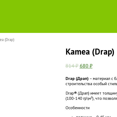
ea (Drap)
Kamea (Drap)
814
₽
680
₽
Drap (Драп)
– материал с б
строительства особый стиль
Drap® (Драп) имеет толщин
(100-140 гр\м²), что позво
Особенности