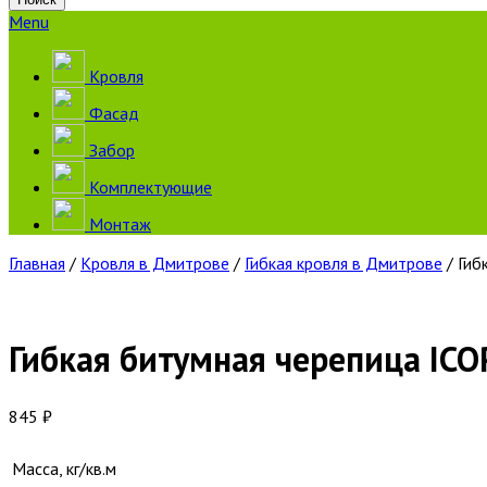
Menu
Кровля
Фасад
Забор
Комплектующие
Монтаж
Главная
/
Кровля в Дмитрове
/
Гибкая кровля в Дмитрове
/ Гиб
Гибкая битумная черепица IC
845
₽
Масса, кг/кв.м