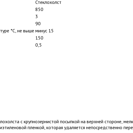
Стеклохолст
850
3
90
туре °С, не выше
минус 15
150
0,5
охолста с крупнозернистой посыпкой на верхней стороне, мел
иэтиленовой пленкой, которая удаляется непосредственно пер