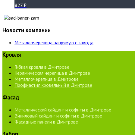
827
₽
Новости компании
Металлочерепица напрямую с завода
Кровля
Гибкая кровля в Дмитрове
Керамическая черепица в Дмитрове
Металлочерепица в Дмитрове
Профнастил кровельный в Дмитрове
Фасад
Металлический сайдинг и софиты в Дмитрове
Виниловый сайдинг и софиты в Дмитрове
Фасадные панели в Дмитрове
Забор