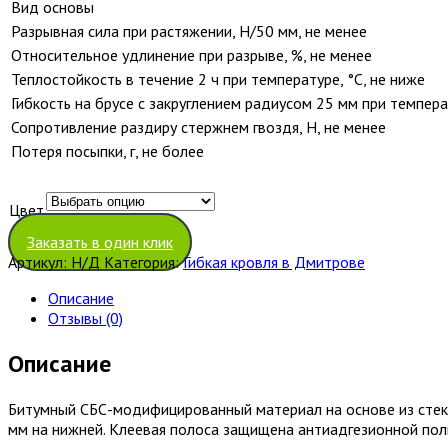
Вид основы
Разрывная сила при растяжении, Н/50 мм, не менее
Относительное удлинение при разрыве, %, не менее
Теплостойкость в течение 2 ч при температуре, °С, не ниже
Гибкость на брусе с закруглением радиусом 25 мм при темпера
Сопротивление раздиру стержнем гвоздя, Н, не менее
Потеря посыпки, г, не более
Цвет
Очистить
Заказать в один клик
Артикул:
Н/Д
Категория:
Гибкая кровля в Дмитрове
Описание
Отзывы (0)
Описание
Битумный СБС-модифицированный материал на основе из стекл
мм на нижней. Клеевая полоса защищена антиадгезионной пол