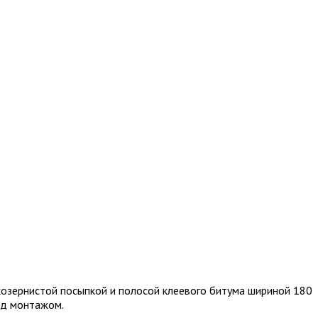
козернистой посыпкой и полосой клеевого битума шириной 180
ед монтажом.