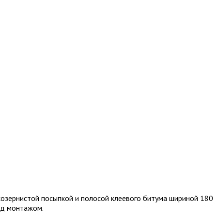
козернистой посыпкой и полосой клеевого битума шириной 180
ед монтажом.