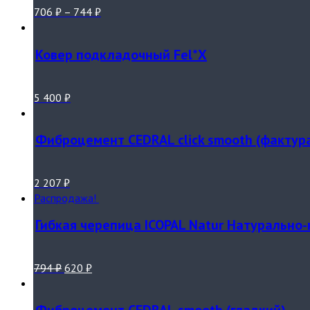
706
₽
–
744
₽
Ковер подкладочный Fel*Х
5 400
₽
Фиброцемент CEDRAL click smooth (фактура
2 207
₽
Распродажа!
Гибкая черепица ICOPAL Natur Натурально
794
₽
620
₽