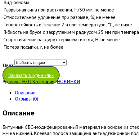
Вид основы
Разрывная сила при растяжении, Н/50 мм, не менее
Относительное удлинение при разрыве, %, не менее
Теплостойкость в течение 2 ч при температуре, °С, не ниже
Гибкость на брусе с закруглением радиусом 25 мм при темпера
Сопротивление раздиру стержнем гвоздя, Н, не менее
Потеря посыпки, г, не более
Цвет
Очистить
Заказать в один клик
Артикул:
Н/Д
Категория:
НОВИНКИ
Описание
Отзывы (0)
Описание
Битумный СБС-модифицированный материал на основе из стекл
мм на нижней. Клеевая полоса защищена антиадгезионной пол