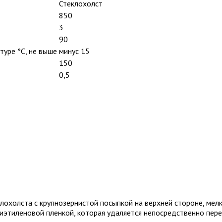
Стеклохолст
850
3
90
туре °С, не выше
минус 15
150
0,5
охолста с крупнозернистой посыпкой на верхней стороне, мел
иэтиленовой пленкой, которая удаляется непосредственно пер