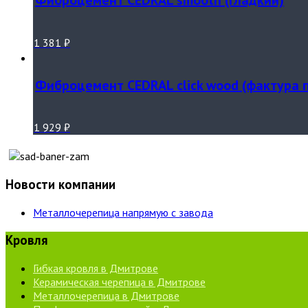
Фиброцемент CEDRAL smooth (гладкий)
1 381
₽
Фиброцемент CEDRAL click wood (фактура 
1 929
₽
Новости компании
Металлочерепица напрямую с завода
Кровля
Гибкая кровля в Дмитрове
Керамическая черепица в Дмитрове
Металлочерепица в Дмитрове