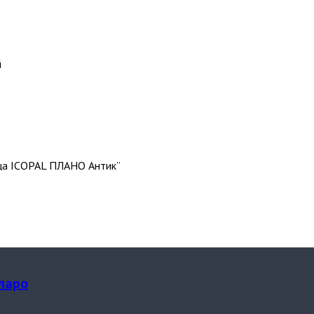
й
ица ICOPAL ПЛАНО Антик”
ларо