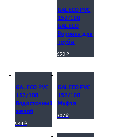
GALECO PVC
152/100
GALECO
Воронка для
трубы
630
₽
GALECO PVC
GALECO PVC
152/100
152/100
Водосточный
Муфта
желоб
307
₽
944
₽