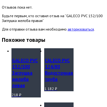
Отзывов пока нет.
Будьте первым, кто оставил отзыв на “GALECO PVC 152/100
Заглушка желоба правая”
Для отправки отзыва вам необходимо
авторизоваться
.
Похожие товары
GALECO PVC
CALECO PVC
152/100
124/80
Заглушка
Водосточная
желоба
труба
левая
1 182
₽
218
₽