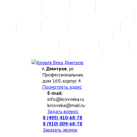
Главная
Акции
Услуги
Замер
Расчет
Монтажные работы
Изготовление нестандартных изделий
Доставка и возврат
Наши работы
Новости
О компании
Контакты
г. Дмитров
, ул.
Профессиональная,
дом 169, корпус 4
Посмотреть адрес
E-mail:
info@krovveka.ru
krovveka@mail.ru
Задать вопрос
8 (495) 410-68-78
8 (910) 009-68-78
Заказать звонок