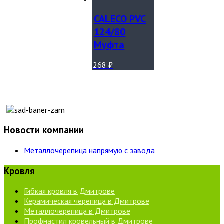
CALECO PVC
124/80
Муфта
268
₽
Новости компании
Металлочерепица напрямую с завода
Кровля
Гибкая кровля в Дмитрове
Керамическая черепица в Дмитрове
Металлочерепица в Дмитрове
Профнастил кровельный в Дмитрове