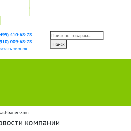
ных изделий
Доставка и возврат
(495) 410-68-78
Искать:
(910) 009-68-78
Поиск
казать звонок
овости компании