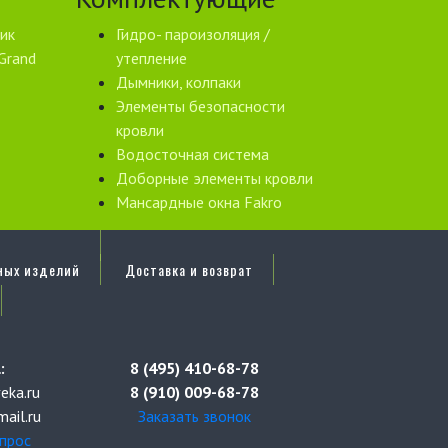
ик
Гидро- пароизоляция /
Grand
утепление
Дымники, колпаки
Элементы безопасности
кровли
Водосточная система
Доборные элементы кровли
Мансардные окна Fakro
ных изделий
Доставка и возврат
:
8 (495) 410-68-78
eka.ru
8 (910) 009-68-78
ail.ru
Заказать звонок
прос