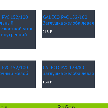
 PVC 152/100
GALECO PVC 152/100
льный
Заглушка желоба левая
оскостной угол
218
₽
 внутренний
 PVC 152/100
CALECO PVC 124/80
очный желоб
Заглушка желоба левая
164
₽
сад
Забор