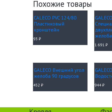
Похожие товары
CALECO PVC 124/80
GALECO
Пластиковый
Специа
кронштейн
двухпл
желоба
93
₽
1 691
₽
GALECO Внешний угол
GALECO
желоба 90 градусов
Водост
452
₽
944
₽
Кровля
Фа