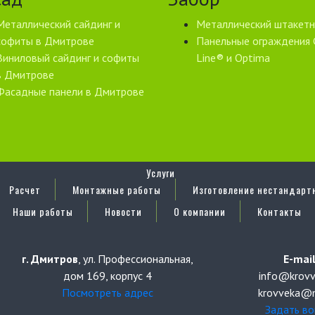
Металлический сайдинг и
Металлический штакетн
софиты в Дмитрове
Панельные ограждения 
Виниловый сайдинг и софиты
Line® и Optima
в Дмитрове
Фасадные панели в Дмитрове
Услуги
Расчет
Монтажные работы
Изготовление нестандарт
Наши работы
Новости
О компании
Контакты
г. Дмитров
, ул. Профессиональная,
E-mail
дом 169, корпус 4
info@krovv
Посмотреть адрес
krovveka@m
Задать во