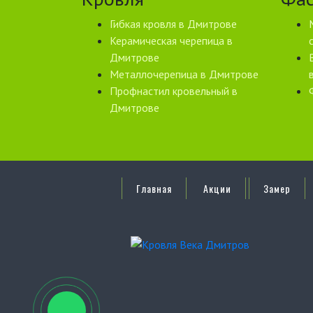
Гибкая кровля в Дмитрове
Керамическая черепица в
Дмитрове
Металлочерепица в Дмитрове
Профнастил кровельный в
Дмитрове
Главная
Акции
Замер