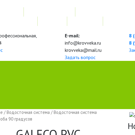
Услуги
Расчет
Монтажные работы
Изготовление нестандарт
Наши работы
Новости
О компании
Контакты
 Профессиональная,
E-mail:
8 
4
info@krovveka.ru
8 
ес
krovveka@mail.ru
За
Задать вопрос
ве
/
Водосточная система
/
Водосточная система
оба 90 градусов
Н
GALECO PVC