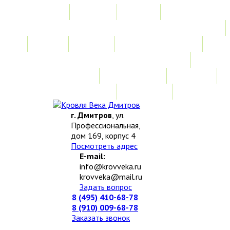
Главная
Акции
Услуги
Замер
Расчет
Монтажные работы
Изготовление нестандартных изделий
Доставка и возврат
Наши работы
Новости
О компании
Контакты
г. Дмитров
, ул.
Профессиональная,
дом 169, корпус 4
Посмотреть адрес
E-mail:
info@krovveka.ru
krovveka@mail.ru
Задать вопрос
8 (495) 410-68-78
8 (910) 009-68-78
Заказать звонок