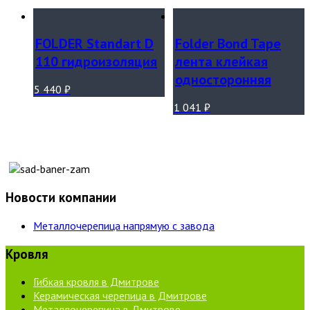
FOLDER Standart D
Folder Bond Tape
110 гидроизоляция
лента клейкая
односторонняя
5 440
₽
1 041
₽
Новости компании
Металлочерепица напрямую с завода
Кровля
Гибкая кровля в Дмитрове
Керамическая черепица в Дмитрове
Металлочерепица в Дмитрове