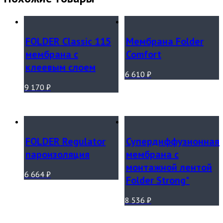
FOLDER Classic 115
Мембрана Folder
мембрана с
Comfort
клеевым слоем
6 610
₽
9 170
₽
FOLDER Regulator
Супердиффузионная
пароизоляция
мембрана с
монтажной лентой
6 664
₽
Folder Strong*
8 536
₽