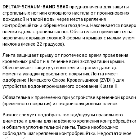
DELTA®-SCHAUM-BAND SB60
предназначена для защиты
стропильных ног или сплошного настила от проникновения
дождевой и талой воды через места крепления
контробрешётки и обрешётки гвоздями. Наклеивается поверх
плёнки вдоль стропильных ног. Обязательно применяется на
черепичных крышах сложной формы и крышах с малым углом
наклона (менее 22 градусов).
Лента защищает крышу от протечек во время проведения
кровельных работ и в течение всей эксплуатации крыши.
Обеспечивает защиту утеплителя и стропил даже до
момента укладки кровельного покрытия. Лента имеет
одобрение Немецкого Союза Кровельщиков (ZVDH) для
устройства водонепроницаемого основания Klasse II.
Обязательна к применению при устройстве временной кровли
(временного покрытия) из гидроизоляционных плёнок.
Важно: следует подобрать гвозди/шурупы правильного
диаметра и длины для надёжного крепления контробрешётки
и обжатия уплотнительной ленты. Также необходимо
соблюдать шаг крепления контробрешётки. Недостаточное