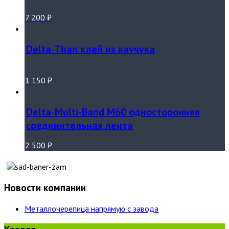
7 200
₽
Delta-Than клей из каучука
1 150
₽
Delta-Multi-Band M60 односторонняя
соединительная лента
2 500
₽
Новости компании
Металлочерепица напрямую с завода