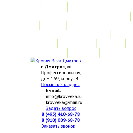
Главная
Акции
Услуги
Замер
Расчет
Монтажные работы
Изготовление нестандартных изделий
Доставка и возврат
Наши работы
Новости
О компании
Контакты
г. Дмитров
, ул.
Профессиональная,
дом 169, корпус 4
Посмотреть адрес
E-mail:
info@krovveka.ru
krovveka@mail.ru
Задать вопрос
8 (495) 410-68-78
8 (910) 009-68-78
Заказать звонок