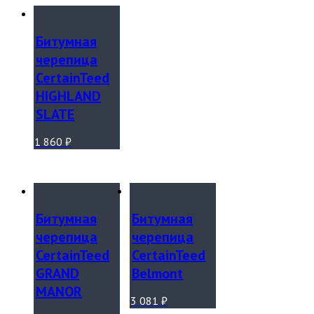
Битумная
черепица
CertainTeed
HIGHLAND
SLATE
1 860
₽
Битумная
Битумная
черепица
черепица
CertainTeed
CertainTeed
GRAND
Belmont
MANOR
3 081
₽