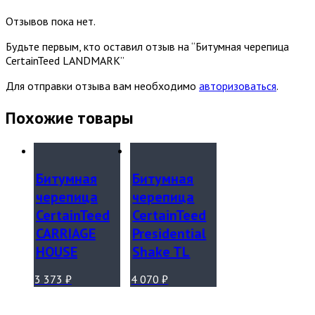
Отзывов пока нет.
Будьте первым, кто оставил отзыв на “Битумная черепица
CertainTeed LANDMARK”
Для отправки отзыва вам необходимо
авторизоваться
.
Похожие товары
Битумная
Битумная
черепица
черепица
CertainTeed
CertainTeed
CARRIAGE
Presidential
HOUSE
Shake TL
3 373
₽
4 070
₽