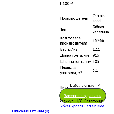
1 100
₽
Certain
Производитель
teed
Гибкая
Тип
черепица
Код товара
35766
производителя
Вес, кг/м2
12.1
Длина гонта, мм
915
Ширина гонта, мм
305
Площадь
3,1
упаковки, м2
Цвет
Очистить
Заказать в один клик
Артикул:
Н/Д
Категория:
Гибкая кровля CertainTeed
Описание
Отзывы (0)