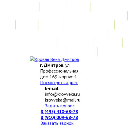
Главная
Акции
Услуги
Замер
Расчет
Монтажные работы
Изготовление нестандартных изделий
Доставка и возврат
Наши работы
Новости
О компании
Контакты
г. Дмитров
, ул.
Профессиональная,
дом 169, корпус 4
Посмотреть адрес
E-mail:
info@krovveka.ru
krovveka@mail.ru
Задать вопрос
8 (495) 410-68-78
8 (910) 009-68-78
Заказать звонок