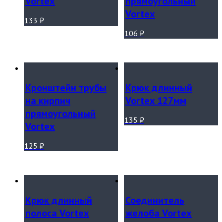
Vortex
прямоугольный
Vortex
133
₽
106
₽
Кронштейн трубы
Крюк длинный
на кирпич
Vortex 127мм
прямоугольный
135
₽
Vortex
125
₽
Крюк длинный
Соединитель
полоса Vortex
желоба Vortex