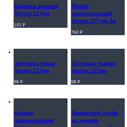
Воронка врезная
Желоб
Vortex 127мм
прямоугольный
Vortex 127 мм 3м
102
₽
760
₽
Заглушка левая
Заглушка правая
Vortex 127мм
Vortex 127мм
98
₽
98
₽
Колено
Кронштейн трубы
прямоугольное
на дерево