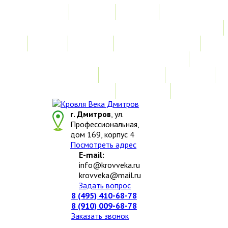
Главная
Акции
Услуги
Замер
Расчет
Монтажные работы
Изготовление нестандартных изделий
Доставка и возврат
Наши работы
Новости
О компании
Контакты
г. Дмитров
, ул.
Профессиональная,
дом 169, корпус 4
Посмотреть адрес
E-mail:
info@krovveka.ru
krovveka@mail.ru
Задать вопрос
8 (495) 410-68-78
8 (910) 009-68-78
Заказать звонок