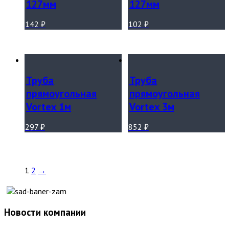
127мм
127мм
142
₽
102
₽
Труба
Труба
прямоугольная
прямоугольная
Vortex 1м
Vortex 3м
297
₽
852
₽
1
2
→
Новости компании