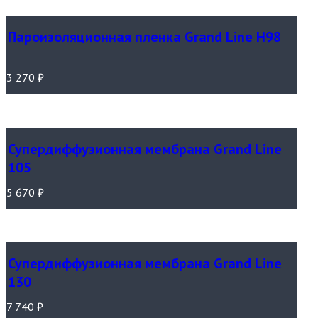
Пароизоляционная пленка Grand Line Н98
3 270
₽
Супердиффузионная мембрана Grand Line
105
5 670
₽
Супердиффузионная мембрана Grand Line
130
7 740
₽