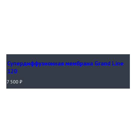
Супердиффузионная мембрана Grand Line
120
7 500
₽