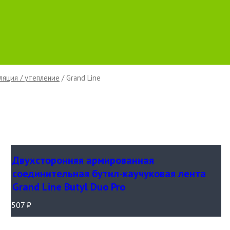
ляция / утепление
/ Grand Line
Двухсторонняя армированная
соединительная бутил-каучуковая лента
Grand Line Butyl Duo Pro
507
₽