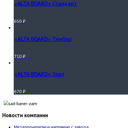
«ALTA BOARD» Стандарт
650
₽
«ALTA BOARD» Тимбер
710
₽
«ALTA BOARD» Элит
670
₽
Новости компании
Металлочерепица напрямую с завода