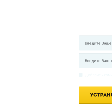
Остав
Мы расскажем
решит
Добавить ком