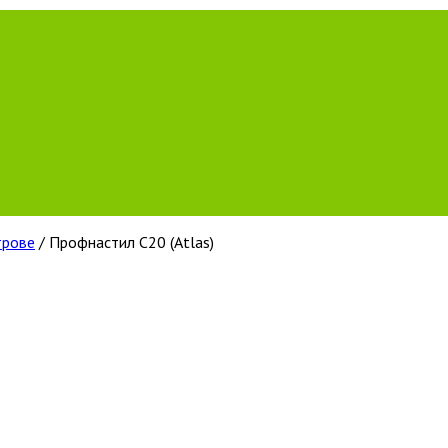
трове
/ Профнастил С20 (Atlas)