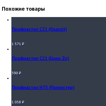
Похожие товары
Профнастил С21 (Quarzit)
1 571
₽
Профнастил С21 (Цинк Zn)
390
₽
Профнастил Н75 (Полиэстер)
1 058
₽