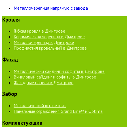
Металлочерепица напрямую с завода
Кровля
Гибкая кровля в Дмитрове
Керамическая черепица в Дмитрове
Металлочерепица в Дмитрове
Профнастил кровельный в Дмитрове
Фасад
Металлический сайдинг и софиты в Дмитрове
Виниловый сайдинг и софиты в Дмитрове
Фасадные панели в Дмитрове
Забор
Металлический штакетник
Панельные ограждения Grand Line® и Optima
Комплектующие