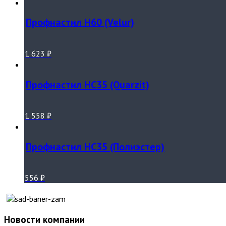
Профнастил Н60 (Velur)
1 623
₽
Профнастил НС35 (Quarzit)
1 558
₽
Профнастил НС35 (Полиэстер)
556
₽
Новости компании