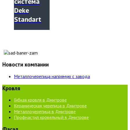
система
Deke
Standart
Новости компании
Металлочерепица напрямую с завода
Кровля
Гибкая кровля в Дмитрове
Керамическая черепица в Дмитрове
Металлочерепица в Дмитрове
Профнастил кровельный в Дмитрове
Фасад