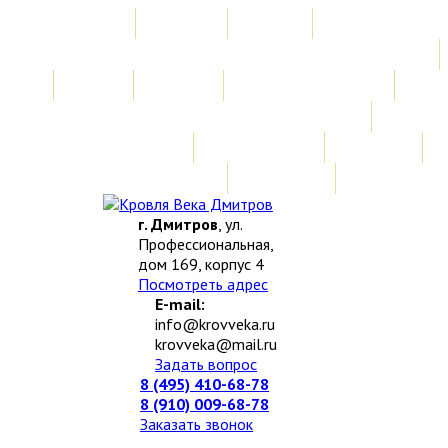
Главная
Акции
Услуги
Замер
Расчет
Монтажные работы
Изготовление нестандартных изделий
Доставка и возврат
Наши работы
Новости
О компании
Контакты
г. Дмитров
, ул.
Профессиональная,
дом 169, корпус 4
Посмотреть адрес
E-mail:
info@krovveka.ru
krovveka@mail.ru
Задать вопрос
8 (495) 410-68-78
8 (910) 009-68-78
Заказать звонок