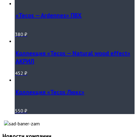
«Tecos — Ardennes» ПВХ
380
₽
Коллекция «Tecos — Natural wood effect»
АКРИЛ
452
₽
Коллекция «Tecos Люкс»
550
₽
Новости компании