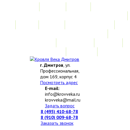
Главная
Акции
Услуги
Замер
Расчет
Монтажные работы
Изготовление нестандартных изделий
Доставка и возврат
Наши работы
Новости
О компании
Контакты
г. Дмитров
, ул.
Профессиональная,
дом 169, корпус 4
Посмотреть адрес
E-mail:
info@krovveka.ru
krovveka@mail.ru
Задать вопрос
8 (495) 410-68-78
8 (910) 009-68-78
Заказать звонок