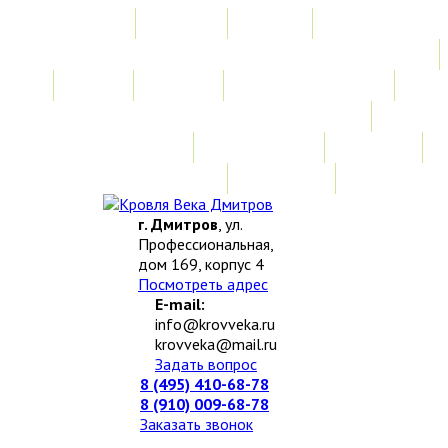
Главная
Акции
Услуги
Замер
Расчет
Монтажные работы
Изготовление нестандартных изделий
Доставка и возврат
Наши работы
Новости
О компании
Контакты
г. Дмитров
, ул.
Профессиональная,
дом 169, корпус 4
Посмотреть адрес
E-mail:
info@krovveka.ru
krovveka@mail.ru
Задать вопрос
8 (495) 410-68-78
8 (910) 009-68-78
Заказать звонок