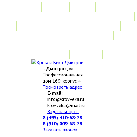
Главная
Акции
Услуги
Замер
Расчет
Монтажные работы
Изготовление нестандартных изделий
Доставка и возврат
Наши работы
Новости
О компании
Контакты
г. Дмитров
, ул.
Профессиональная,
дом 169, корпус 4
Посмотреть адрес
E-mail:
info@krovveka.ru
krovveka@mail.ru
Задать вопрос
8 (495) 410-68-78
8 (910) 009-68-78
Заказать звонок