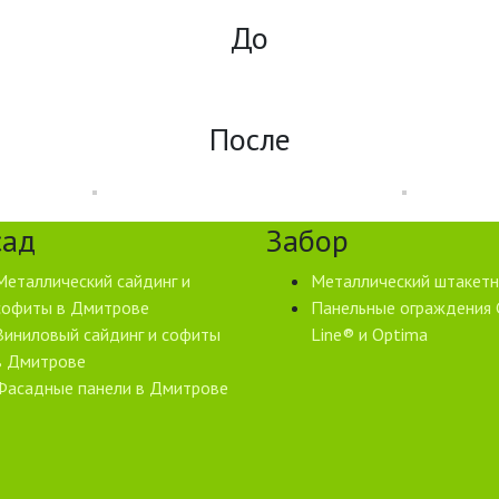
До
После
сад
Забор
Металлический сайдинг и
Металлический штакетн
софиты в Дмитрове
Панельные ограждения 
Виниловый сайдинг и софиты
Line® и Optima
в Дмитрове
Фасадные панели в Дмитрове