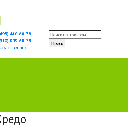
ных изделий
Доставка и возврат
(495) 410-68-78
Искать:
(910) 009-68-78
Поиск
казать звонок
Кредо