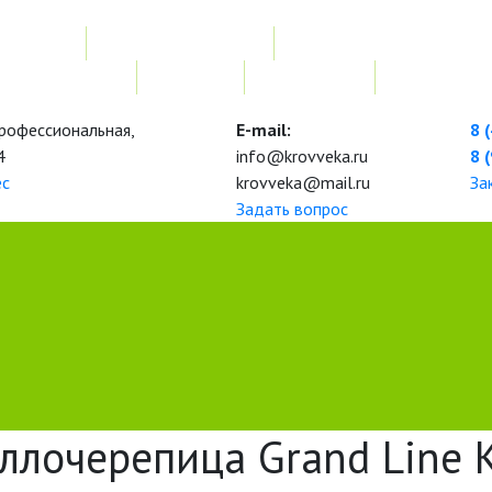
Услуги
Расчет
Монтажные работы
Изготовление нестандарт
Наши работы
Новости
О компании
Контакты
 Профессиональная,
E-mail:
8 
4
info@krovveka.ru
8 
ес
krovveka@mail.ru
За
Задать вопрос
ллочерепица Grand Line 