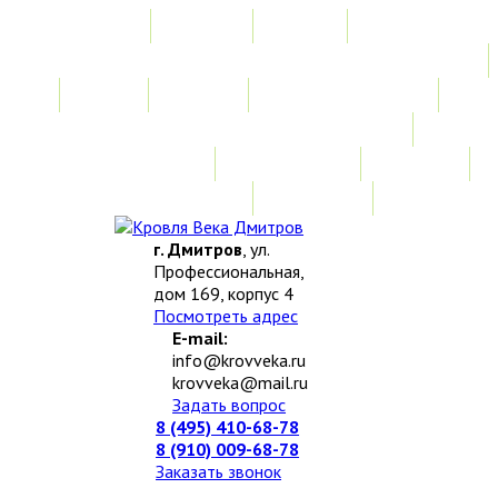
Главная
Акции
Услуги
Замер
Расчет
Монтажные работы
Изготовление нестандартных изделий
Доставка и возврат
Наши работы
Новости
О компании
Контакты
г. Дмитров
, ул.
Профессиональная,
дом 169, корпус 4
Посмотреть адрес
E-mail:
info@krovveka.ru
krovveka@mail.ru
Задать вопрос
8 (495) 410-68-78
8 (910) 009-68-78
Заказать звонок