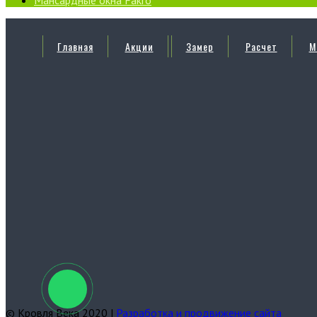
Мансардные окна Fakro
Главная
Акции
Замер
Расчет
М
© Кровля Века 2020 |
Разработка и продвижение сайта