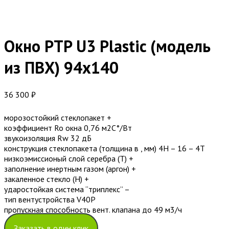
Окно PTP U3 Plastic (модель
из ПВХ) 94х140
36 300
₽
морозостойкий стеклопакет +
коэффициент Ro окна 0,76 м2С°/Вт
звукоизоляция Rw 32 дБ
конструкция стеклопакета (толщина в , мм) 4H – 16 – 4T
низкоэмиссионый слой серебра (T) +
заполнение инертным газом (аргон) +
закаленное стекло (H) +
ударостойкая система “триплекс” –
тип вентустройства V40P
пропускная способность вент. клапана до 49 м3/ч
Заказать в один клик