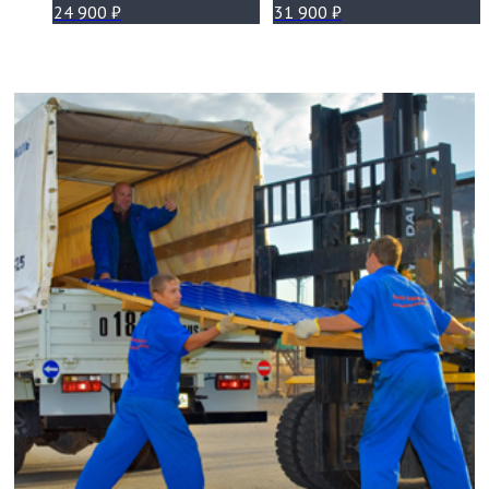
24 900
₽
31 900
₽