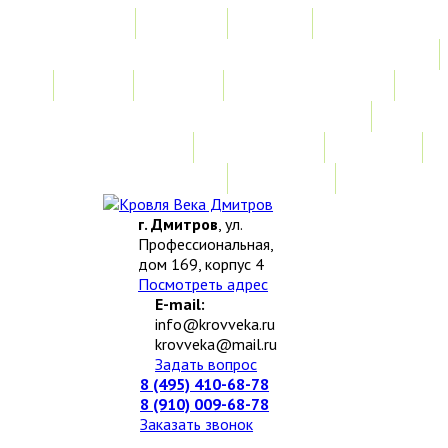
Главная
Акции
Услуги
Замер
Расчет
Монтажные работы
Изготовление нестандартных изделий
Доставка и возврат
Наши работы
Новости
О компании
Контакты
г. Дмитров
, ул.
Профессиональная,
дом 169, корпус 4
Посмотреть адрес
E-mail:
info@krovveka.ru
krovveka@mail.ru
Задать вопрос
8 (495) 410-68-78
8 (910) 009-68-78
Заказать звонок