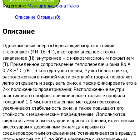
Категория:
Мансардные окна Fakro
Описание
Отзывы (0)
Описание
Однокамерный энергосберегающий морозостойкий
стеклопакет (4Н-16-4Т), в котором внешнее стекло –
закаленное (Н), внутреннее – с низкоэмиссионым покрытием
(Т). Приведенное сопротивление теплопередачи окна Ro =
0,78 м² Сº/Вт; 3 контура уплотнения; Ручка белого цвета,
расположенная в нижней части оконной створки, позволяет
легко открывать и закрывать окно, а также фиксировать его в
2-х положениях проветривания; Расположенные внутри
пластикового профиля оцинкованные стальные профили
толщиной 1,0 мм, изготовленные методом прессовки,
увеличивают стабильность окна, а также повышают его
стойкость к механическим повреждениям; Дополняются
широкой гаммой аксессуаров и приспособлений, идентичных
аксессуарам к деревянным окнам для крыши со
среднеповоротным открыванием; Устанавливается в крышу с
углом наклона от 15 до 90º в комплекте с изоляционным