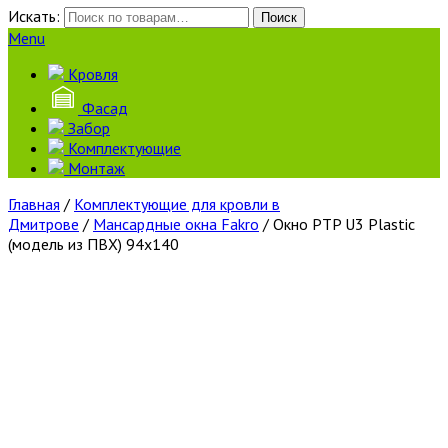
Искать:
Поиск
Menu
Кровля
Фасад
Забор
Комплектующие
Монтаж
Главная
/
Комплектующие для кровли в
Дмитрове
/
Мансардные окна Fakro
/ Окно PTP U3 Plastic
(модель из ПВХ) 94х140